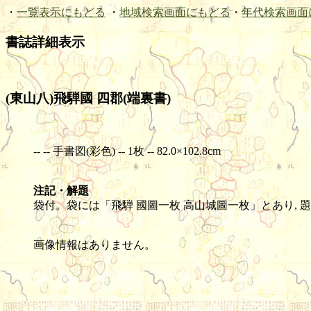
・
一覧表示にもどる
・
地域検索画面にもどる
・
年代検索画面
書誌詳細表示
(東山八)飛騨國 四郡(端裏書)
-- -- 手書図(彩色) -- 1枚 -- 82.0×102.8cm
注記・解題
袋付。袋には「飛騨 國圖一枚 高山城圖一枚」とあり, 
画像情報はありません。