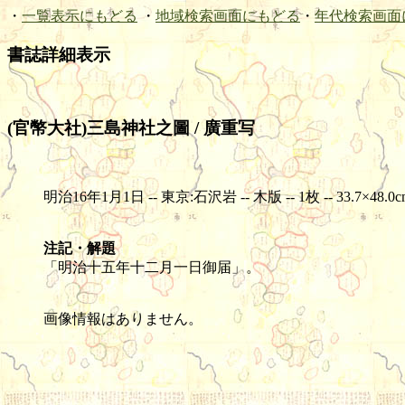
・
一覧表示にもどる
・
地域検索画面にもどる
・
年代検索画面
書誌詳細表示
(官幣大社)三島神社之圖 / 廣重写
明治16年1月1日 -- 東京:石沢岩 -- 木版 -- 1枚 -- 33.7×48.0c
注記・解題
「明治十五年十二月一日御届」。
画像情報はありません。