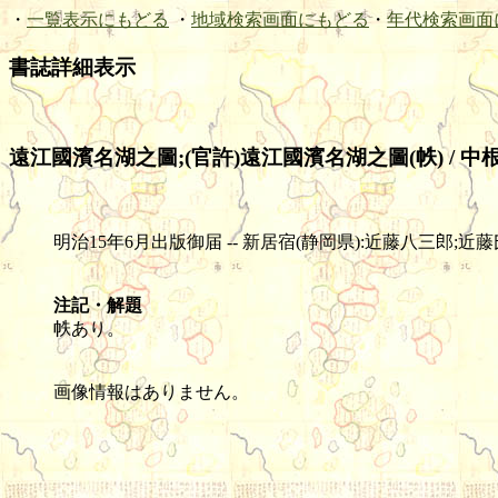
・
一覧表示にもどる
・
地域検索画面にもどる
・
年代検索画面
書誌詳細表示
遠江國濱名湖之圖;(官許)遠江國濱名湖之圖(帙) / 
明治15年6月出版御届 -- 新居宿(静岡県):近藤八三郎;近藤氏蔵梓 --
注記・解題
帙あり。
画像情報はありません。