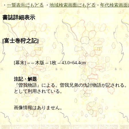
・
一覧表示にもどる
・
地域検索画面にもどる
・
年代検索画面
書誌詳細表示
[富士巻狩之記]
[幕末] -- -- 木版 -- 1枚 -- 43.0×64.4cm
注記・解題
『曽我物語』による。曽我兄弟の仇討物語が記される。
として利用されている。
画像情報はありません。