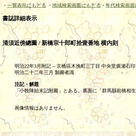
・
一覧表示にもどる
・
地域検索画面にもどる
・
年代検索画面
書誌詳細表示
清須近傍總圖 / 新橋宗十郎町拾壹番地 横内刻
明治22年3月附記 -- 京橋區木挽町三丁目 中央堂廣瀬石印 -- 石版(色
明治二十二年三月 製圖者識
注記・解題
「小牧陣始末記附圖」とある。裏面に「群馬縣前橋相生
画像情報はありません。