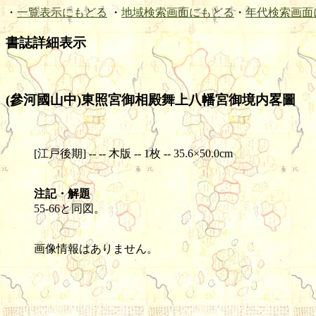
・
一覧表示にもどる
・
地域検索画面にもどる
・
年代検索画面
書誌詳細表示
(參河國山中)東照宮御相殿舞上八幡宮御境内畧圖
[江戸後期] -- -- 木版 -- 1枚 -- 35.6×50.0cm
注記・解題
55-66と同図。
画像情報はありません。