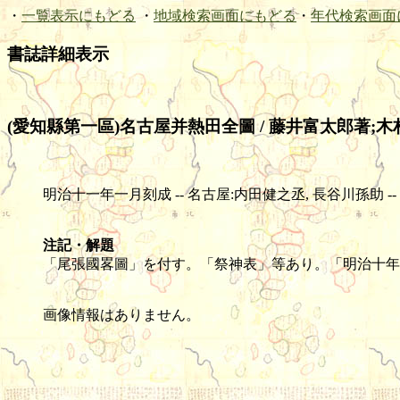
・
一覧表示にもどる
・
地域検索画面にもどる
・
年代検索画面
書誌詳細表示
(愛知縣第一區)名古屋并熱田全圖 / 藤井富太郎著;木
明治十一年一月刻成 -- 名古屋:内田健之丞, 長谷川孫助 -- 銅版(色刷) -
注記・解題
「尾張國畧圖」を付す。「祭神表」等あり。「明治十年
画像情報はありません。