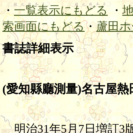
・
一覧表示にもどる
・
索画面にもどる
・
蘆田ホ
書誌詳細表示
(愛知縣廳測量)名古屋熱
明治31年5月7日増訂3版