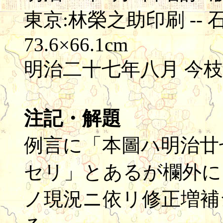
東京:林榮之助印刷 -- 石版(
73.6×66.1cm
明治二十七年八月 今枝
注記・解題
例言に「本圖ハ明治廿
セリ」とあるが欄外に
ノ現況ニ依リ修正増補