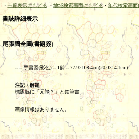
・
一覧表示にもどる
・
地域検索画面にもどる
・
年代検索画面
書誌詳細表示
尾張國全圖(書題簽)
-- -- 手書図(彩色) -- 1舗 -- 77.9×108.4cm(20.0×14.1cm)
注記・解題
標題脇に「元禄？」と鉛筆書。
画像情報はありません。