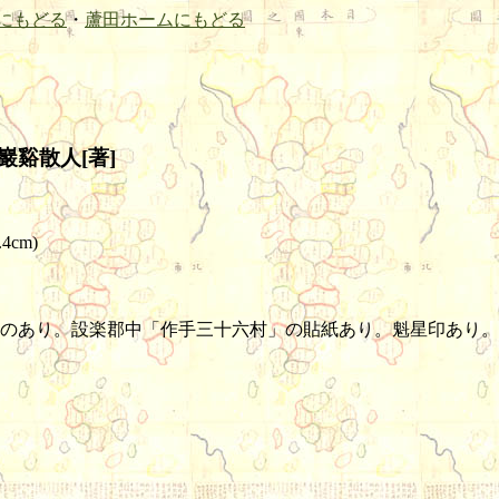
にもどる
・
蘆田ホームにもどる
 巖谿散人[著]
.4cm)
のあり。設楽郡中「作手三十六村」の貼紙あり。魁星印あり。