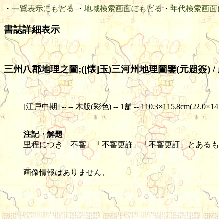
・
一覧表示にもどる
・
地域検索画面にもどる
・
年代検索画面
書誌詳細表示
三州八郡地理之圖;([懐]玉)三河州地理圖鑒(元題簽) /
[江戸中期] -- -- 木版(彩色) -- 1舗 -- 110.3×115.8cm(22.0×14
注記・解題
里程につき「不審」「不審更詳」「不審更訂」とあるも
画像情報はありません。