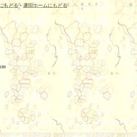
にもどる
・
蘆田ホームにもどる
5cm