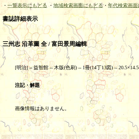
・
一覧表示にもどる
・
地域検索画面にもどる
・
年代検索画面
書誌詳細表示
三州志 沿革圖 全 / 富田景周編輯
[明治] -- 益智館 -- 木版(色刷) -- 1冊(14丁13図) -- 20.5×14.
注記・解題
画像情報はありません。