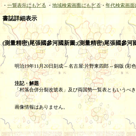
・
一覧表示にもどる
・
地域検索画面にもどる
・
年代検索画面
書誌詳細表示
(測量精密)尾張國參河國新圖;(測量精密)尾張國參河國新
明治19年11月20日刻成 -- 名古屋:片野東四郎 -- 銅版 (彩色) -- 1舗 
注記・解題
「村落合併分裂改號表」及び両国勢一覧表ともいうべき
画像情報はありません。