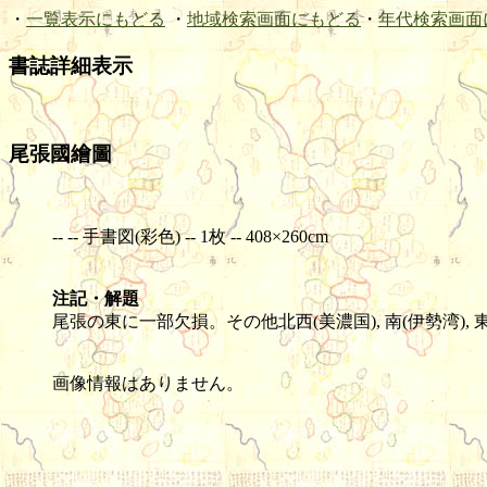
・
一覧表示にもどる
・
地域検索画面にもどる
・
年代検索画面
書誌詳細表示
尾張國繪圖
-- -- 手書図(彩色) -- 1枚 -- 408×260cm
注記・解題
尾張の東に一部欠損。その他北西(美濃国), 南(伊勢湾), 
画像情報はありません。