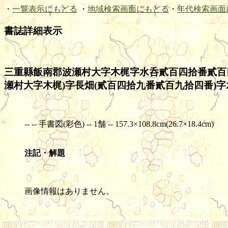
・
一覧表示にもどる
・
地域検索画面にもどる
・
年代検索画面
書誌詳細表示
三重縣飯南郡波瀬村大字木梶字水呑貳百四拾番貳百
瀬村大字木梶)字長畑(貳百四拾九番貳百九拾四番)字
-- -- 手書図(彩色) -- 1舗 -- 157.3×108.8cm(26.7×18.4cm)
注記・解題
画像情報はありません。