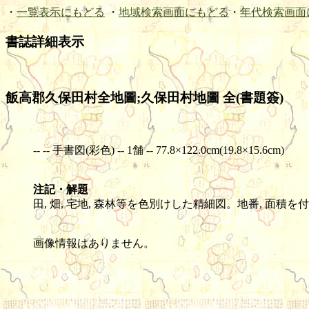
・
一覧表示にもどる
・
地域検索画面にもどる
・
年代検索画面
書誌詳細表示
飯高郡久保田村全地圖;久保田村地圖 全(書題簽)
-- -- 手書図(彩色) -- 1舗 -- 77.8×122.0cm(19.8×15.6cm)
注記・解題
田, 畑, 宅地, 森林等を色別けした精細図。地番, 面積を
画像情報はありません。