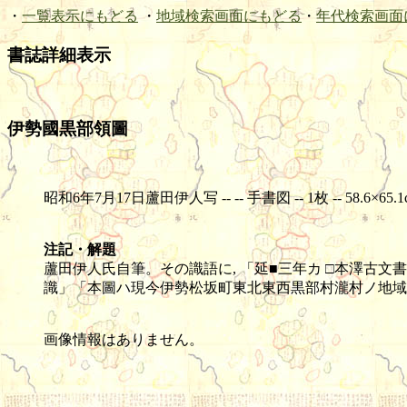
・
一覧表示にもどる
・
地域検索画面にもどる
・
年代検索画面
書誌詳細表示
伊勢國黒部領圖
昭和6年7月17日蘆田伊人写 -- -- 手書図 -- 1枚 -- 58.6×65.1
注記・解題
蘆田伊人氏自筆。その識語に, 「延■三年カ □本澤古文
識」「本圖ハ現今伊勢松坂町東北東西黒部村瀧村ノ地域
画像情報はありません。