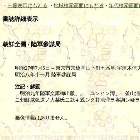
・
一覧表示にもどる
・
地域検索画面にもどる
・
年代検索画面
書誌詳細表示
朝鮮全圖 / 陸軍參謀局
明治27年7月5日 -- 東京市京橋區山下町七番地 宇津木信夫 -- 石版(彩色
明治八年十一月 陸軍參謀局
注記・解題
「明治九年陸軍文庫御出版」。「ユンヒン灣」「釜山浦
ニ朝鮮咸鏡道ノ人某氏ニ就キ親シク其地理ヲ咨詢シ疑ヲ
画像情報はありません。