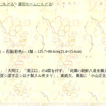
にもどる
・
蘆田ホームにもどる
) -- 1舗 -- 125.7×88.6cm(21.4×15.6cm)
」「大同江」「漢江口」の4図を付す。「此圖ハ朝鮮八道全圖
質シ謬ヲ正シ以テ製スル所タリ」。表紙欠。裏面に「小山正太