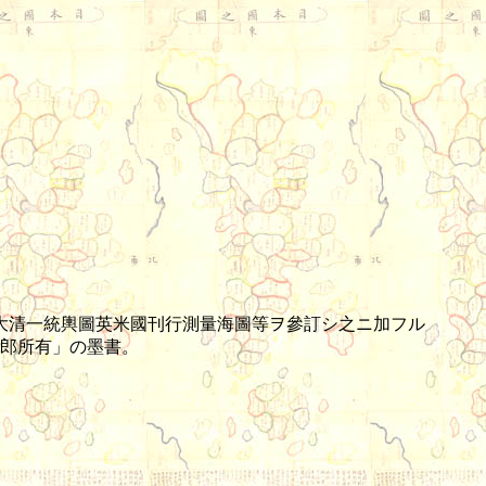
大清一統輿圖英米國刊行測量海圖等ヲ參訂シ之ニ加フル
郎所有」の墨書。