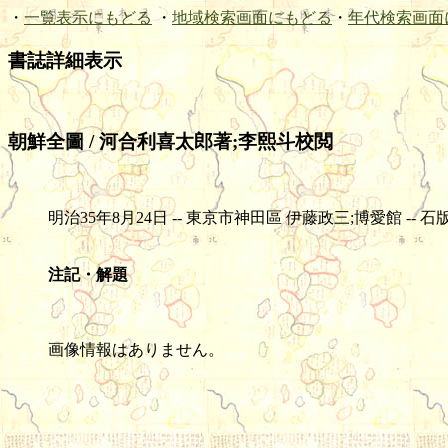
・
一覧表示にもどる
・
地域検索画面にもどる
・
年代検索画面
書誌詳細表示
朝鮮全圖 / 河合利喜太郎著;李熙斗校閲
明治35年8月24日 -- 東京市神田區 伊藤政三;博愛館 -- 石版(色刷) 
注記・解題
画像情報はありません。