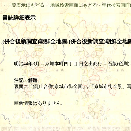
・
一覧表示にもどる
・
地域検索画面にもどる
・
年代検索画面
書誌詳細表示
(併合後新調査)朝鮮全地圖;(併合後新調査)朝鮮全地圖
明治44年3月 -- 京城本町四丁目 日之出商行 -- 石版(色刷) -- 1枚
注記・解題
裏面に「(龍山合併)京城市街全圖」, 「京城市街全景」
画像情報はありません。