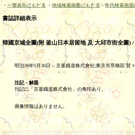
・
一覧表示にもどる
・
地域検索画面にもどる
・
年代検索画面
書誌詳細表示
韓國京城全圖(附 釜山日本居留地 及 大邱市街全圖) 
明治36年5月30日 -- 京釜鐡道株式會社;東京市亰橋區 賛々舎印刷 -- 石
注記・解題
刊記に「京釜鐡道株式會社」の角印あり。
画像情報はありません。