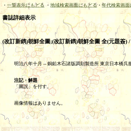
・
一覧表示にもどる
・
地域検索画面にもどる
・
年代検索画面
書誌詳細表示
(改訂新鐫)朝鮮全圖;(改訂新鐫)朝鮮全圖 全(元題簽) 
明治八年十月 -- 銅鉛木石諸版調刻製造所 東京日本橋呉服町 玄々社調銅製
注記・解題
「圖説」を付す。
画像情報はありません。