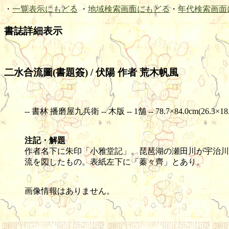
・
一覧表示にもどる
・
地域検索画面にもどる
・
年代検索画面
書誌詳細表示
二水合流圖(書題簽) / 伏陽 作者 荒木帆風
-- 書林 播磨屋九兵衛 -- 木版 -- 1舗 -- 78.7×84.0cm(26.3×18
注記・解題
作者名下に朱印「小雅堂記」。琵琶湖の瀬田川が宇治川
流を図したもの。表紙左下に「蓁々齊」とあり。
画像情報はありません。