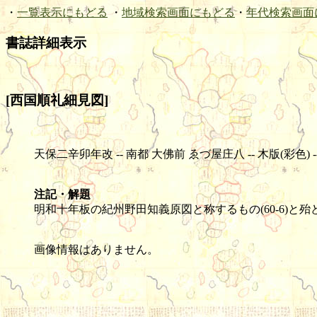
・
一覧表示にもどる
・
地域検索画面にもどる
・
年代検索画面
書誌詳細表示
[西国順礼細見図]
天保二辛卯年改 -- 南都 大佛前 ゑづ屋庄八 -- 木版(彩色) -- 1枚 
注記・解題
明和十年板の紀州野田知義原図と称するもの(60-6)と
画像情報はありません。