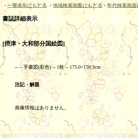
・
一覧表示にもどる
・
地域検索画面にもどる
・
年代検索画面
書誌詳細表示
[摂津・大和部分国絵図]
-- -- 手書図(彩色) -- 1枚 -- 175.0×159.3cm
注記・解題
画像情報はありません。