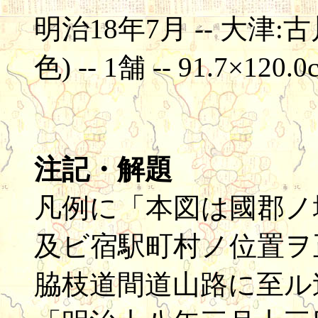
明治18年7月 -- 大津:
色) -- 1舗 -- 91.7×120.0
注記・解題
凡例に「本図は國郡ノ
及ビ宿駅町村ノ位置ヲ
脇枝道間道山路に至ル