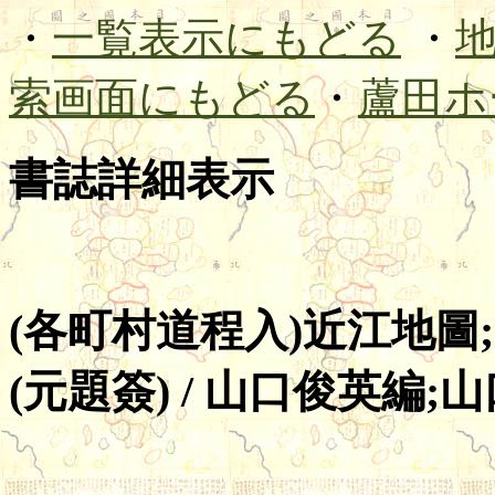
・
一覧表示にもどる
・
索画面にもどる
・
蘆田ホ
書誌詳細表示
(各町村道程入)近江地圖
(元題簽) / 山口俊英編