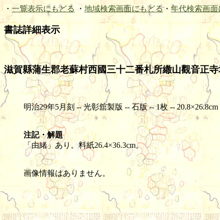
・
一覧表示にもどる
・
地域検索画面にもどる
・
年代検索画面
書誌詳細表示
滋賀縣蒲生郡老蘇村西國三十二番札所繖山觀音正寺境内之圖;
明治29年5月刻 -- 光彰舘製版 -- 石版 -- 1枚 -- 20.8×26.8cm
注記・解題
「由緒」あり。料紙26.4×36.3cm。
画像情報はありません。