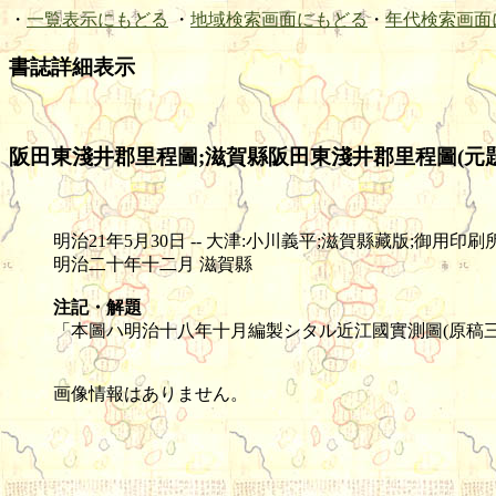
・
一覧表示にもどる
・
地域検索画面にもどる
・
年代検索画面
書誌詳細表示
阪田東淺井郡里程圖;滋賀縣阪田東淺井郡里程圖(元題
明治21年5月30日 -- 大津:小川義平;滋賀縣藏版;御用印刷所 活版所 -- 
明治二十年十二月 滋賀縣
注記・解題
「本圖ハ明治十八年十月編製シタル近江國實測圖(原稿
画像情報はありません。