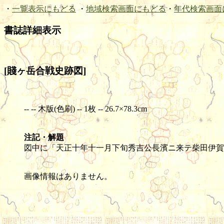
・
一覧表示にもどる
・
地域検索画面にもどる
・
年代検索画面
書誌詳細表示
[賤ヶ岳合戦史跡図]
-- -- 木版(色刷) -- 1枚 -- 26.7×78.3cm
注記・解題
図中に「天正十年十一月下旬秀吉公長濱ニ来テ柴田伊賀
画像情報はありません。