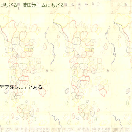
にもどる
・
蘆田ホームにもどる
守ヲ降シ…」とある。