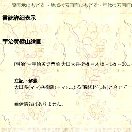
・
一覧表示にもどる
・
地域検索画面にもどる
・
年代検索画面
書誌詳細表示
宇治黄檗山繪圖
[明治] -- 宇治黄檗門前 大田太兵衛板 -- 木版 -- 1枚 -- 30.1×
注記・解題
大田多(ママ)兵衛版(ママ)による[略縁起](1枚)と合
画像情報はありません。