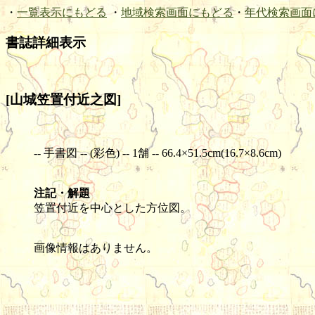
・
一覧表示にもどる
・
地域検索画面にもどる
・
年代検索画面
書誌詳細表示
[山城笠置付近之図]
-- 手書図 -- (彩色) -- 1舗 -- 66.4×51.5cm(16.7×8.6cm)
注記・解題
笠置付近を中心とした方位図。
画像情報はありません。