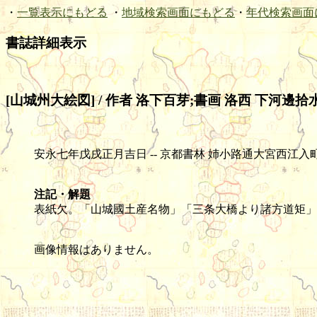
・
一覧表示にもどる
・
地域検索画面にもどる
・
年代検索画面
書誌詳細表示
[山城州大絵図] / 作者 洛下百芽;書画 洛西 下河邊拾
安永七年戊戌正月吉日 -- 京都書林 姉小路通大宮西江入町 矢野長兵衛
注記・解題
表紙欠。「山城國土産名物」「三条大橋より諸方道矩」
画像情報はありません。