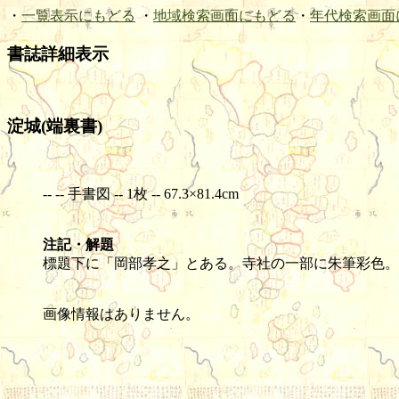
・
一覧表示にもどる
・
地域検索画面にもどる
・
年代検索画面
書誌詳細表示
淀城(端裏書)
-- -- 手書図 -- 1枚 -- 67.3×81.4cm
注記・解題
標題下に「岡部孝之」とある。寺社の一部に朱筆彩色。
画像情報はありません。