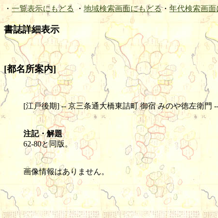
・
一覧表示にもどる
・
地域検索画面にもどる
・
年代検索画面
書誌詳細表示
[都名所案内]
[江戸後期] -- 京三条通大橋東詰町 御宿 みのや徳左衛門 -- 木版(色刷
注記・解題
62-80と同版。
画像情報はありません。