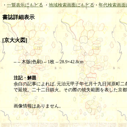
・
一覧表示にもどる
・
地域検索画面にもどる
・
年代検索画面
書誌詳細表示
[京大火図]
-- -- 木版(色刷) -- 1枚 -- 28.9×42.8cm
注記・解題
余白の記事によれば, 元治元甲子年七月十九日河原町二条よ
で延焼。二十二日鎮火。その際の焼失範囲を表した京都略
画像情報はありません。