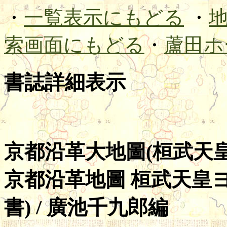
・
一覧表示にもどる
・
索画面にもどる
・
蘆田ホ
書誌詳細表示
京都沿革大地圖(桓武天
京都沿革地圖 桓武天皇ヨ
書) / 廣池千九郎編