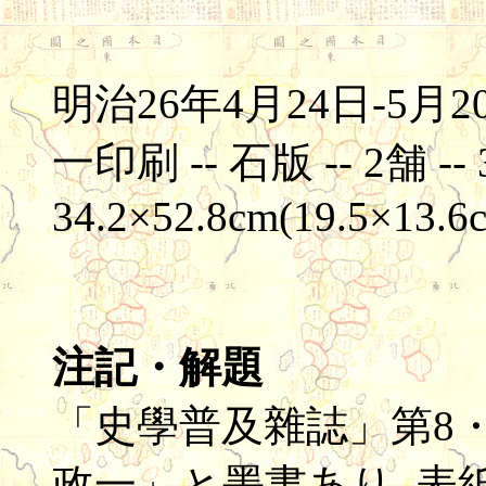
明治26年4月24日-5月2
一印刷 -- 石版 -- 2舗 -- 3
34.2×52.8cm(19.5×13.6
注記・解題
「史學普及雜誌」第8
政一」と墨書あり, 