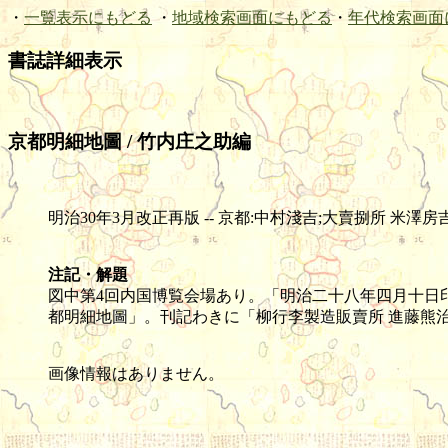
・
一覧表示にもどる
・
地域検索画面にもどる
・
年代検索画面
書誌詳細表示
京都明細地圖 / 竹内庄之助編
明治30年3月改正再版 -- 京都:中村淺吉;大賣捌所 米澤房吉 -- 石版(
注記・解題
図中第4回内国博覧会場あり。「明治二十八年四月十日
都明細地圖」。刊記わきに「柳行李製造販賣所 進藤熊
画像情報はありません。