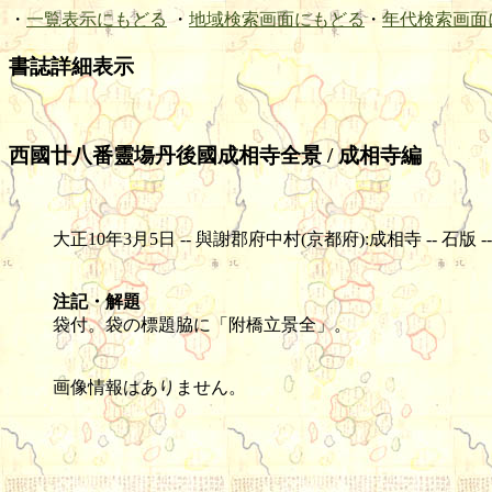
・
一覧表示にもどる
・
地域検索画面にもどる
・
年代検索画面
書誌詳細表示
西國廿八番靈塲丹後國成相寺全景 / 成相寺編
大正10年3月5日 -- 與謝郡府中村(京都府):成相寺 -- 石版 -- 1枚 
注記・解題
袋付。袋の標題脇に「附橋立景全」。
画像情報はありません。