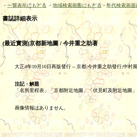
・
一覧表示にもどる
・
地域検索画面にもどる
・
年代検索画面
書誌詳細表示
(最近實測)京都新地圖 / 今井重之助著
大正4年10月10日再版發行 -- 京都:今井重之助發行;中村風詳堂發賣 -
注記・解題
「名所里程表」「京都附近地圖」「伏見町及附近地圖」
画像情報はありません。