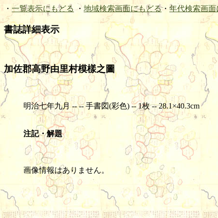
・
一覧表示にもどる
・
地域検索画面にもどる
・
年代検索画面
書誌詳細表示
加佐郡高野由里村模樣之圖
明治七年九月 -- -- 手書図(彩色) -- 1枚 -- 28.1×40.3cm
注記・解題
画像情報はありません。