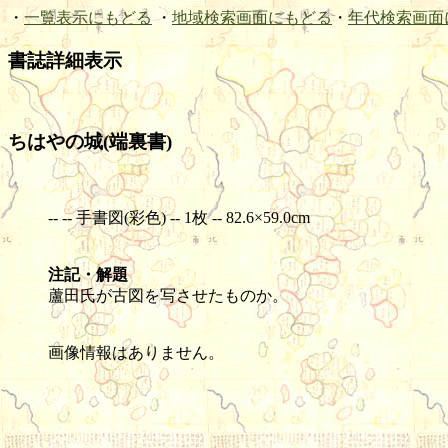
・
一覧表示にもどる
・
地域検索画面にもどる
・
年代検索画面
書誌詳細表示
ちはやの城(端裏書)
-- -- 手書図(彩色) -- 1枚 -- 82.6×59.0cm
注記・解題
蘆田氏が古図を写させたものか。
画像情報はありません。