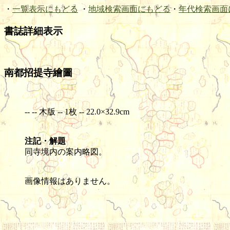
・
一覧表示にもどる
・
地域検索画面にもどる
・
年代検索画面
書誌詳細表示
南都招提寺繪圖
-- -- 木版 -- 1枚 -- 22.0×32.9cm
注記・解題
同寺境内の案内略図。
画像情報はありません。