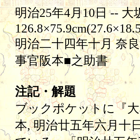
明治25年4月10日 -- 大坂
126.8×75.9cm(27.6×18.
明治二十四年十月 奈
事官阪本■之助書
注記・解題
ブックポケットに『大
本, 明治廿五年六月十