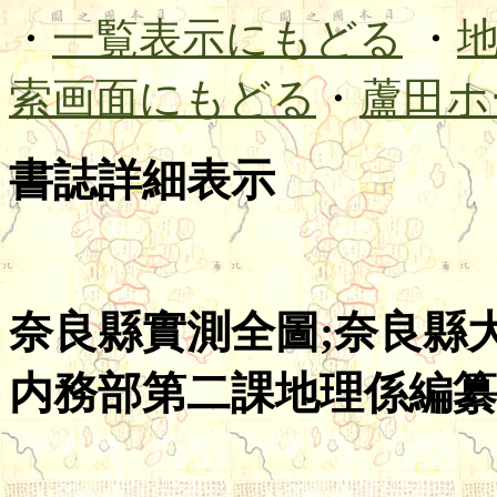
・
一覧表示にもどる
・
索画面にもどる
・
蘆田ホ
書誌詳細表示
奈良縣實測全圖;奈良縣大
内務部第二課地理係編纂;