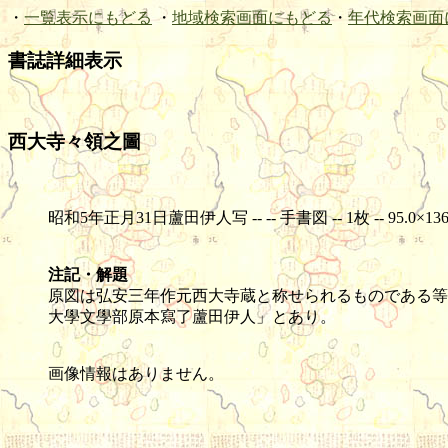
・
一覧表示にもどる
・
地域検索画面にもどる
・
年代検索画面
書誌詳細表示
西大寺々領之圖
昭和5年正月31日蘆田伊人写 -- -- 手書図 -- 1枚 -- 95.0×136
注記・解題
原図は弘安三年作元西大寺蔵と称せられるものである等
大學文學部原本寫了蘆田伊人」とあり。
画像情報はありません。