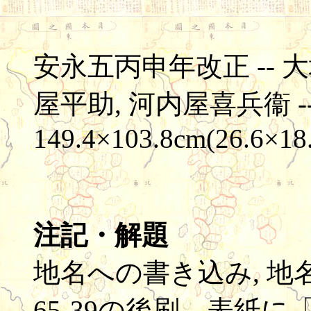
安永五丙申年改正 -- 
屋平助, 河内屋喜兵衞 -- 木
149.4×103.8cm(26.6×18
注記・解題
地名への書き込み, 
65-39の後刷。表紙