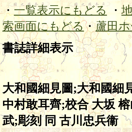
・
一覧表示にもどる
・
索画面にもどる
・
蘆田ホ
書誌詳細表示
大和國細見圖;大和國細見繪
中村敢耳齊;校合 大坂 榕
武;彫刻 同 古川忠兵衞