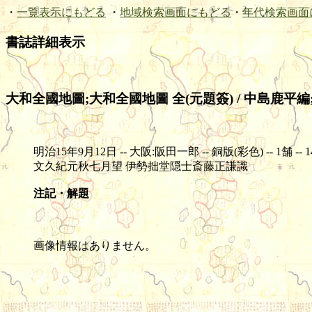
・
一覧表示にもどる
・
地域検索画面にもどる
・
年代検索画面
書誌詳細表示
大和全國地圖;大和全國地圖 全(元題簽) / 中島鹿平
明治15年9月12日 -- 大阪:阪田一郎 -- 銅版(彩色) -- 1舗 -- 143.
文久紀元秋七月望 伊勢拙堂隠士斎藤正謙識
注記・解題
画像情報はありません。