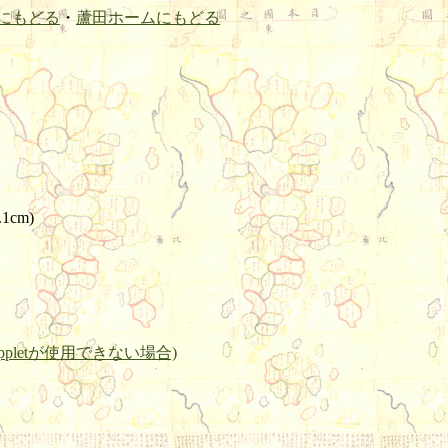
にもどる
・
蘆田ホームにもどる
.1cm)
pletが使用できない場合)