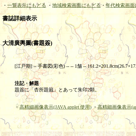
・
一覧表示にもどる
・
地域検索画面にもどる
・
年代検索画面
書誌詳細表示
大清廣輿圖(書題簽)
[江戸期] -- 手書図(彩色) -- -- 1舗 -- 161.2×201.8cm(26.7×17
注記・解題
題簽に「杏所題籖」とあって朱印2顆。
・
高精細画像表示(JAVA applet 使用)
・
高精細画像表示(ap