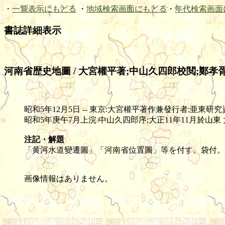
・
一覧表示にもどる
・
地域検索画面にもどる
・
年代検索画面
書誌詳細表示
河南省歴史地圖 / 大宮權平著;中山久四郎校閲;鄭孝
昭和5年12月5日 -- 東京:大宮權平著作兼發行者;亜東研究資料刊行會發
昭和5年庚午7月上浣 中山久四郎序;大正11年11月於山東
注記・解題
「黄河水道變遷圖」「河南省位置圖」等を付す。袋付。
画像情報はありません。