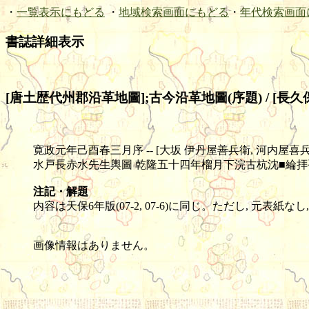
・
一覧表示にもどる
・
地域検索画面にもどる
・
年代検索画面
書誌詳細表示
[唐土歴代州郡沿革地圖];古今沿革地圖(序題) / [長久
寛政元年己酉春三月序 -- [大坂 伊丹屋善兵衛, 河内屋喜兵衛] -- 木
水戸長赤水先生輿圖 乾隆五十四年榴月下浣古杭沈■綸拝
注記・解題
内容は天保6年版(07-2, 07-6)に同じ。ただし, 
画像情報はありません。