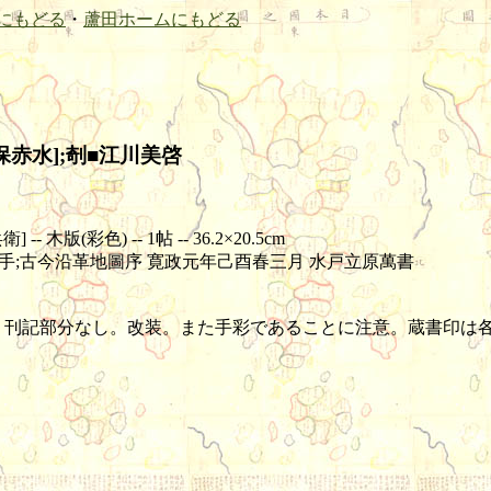
にもどる
・
蘆田ホームにもどる
保赤水];剞■江川美啓
版(彩色) -- 1帖 -- 36.2×20.5cm
手;古今沿革地圖序 寛政元年己酉春三月 水戸立原萬書
元表紙なし, 刊記部分なし。改装。また手彩であることに注意。蔵書印