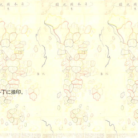
は各丁に捺印。