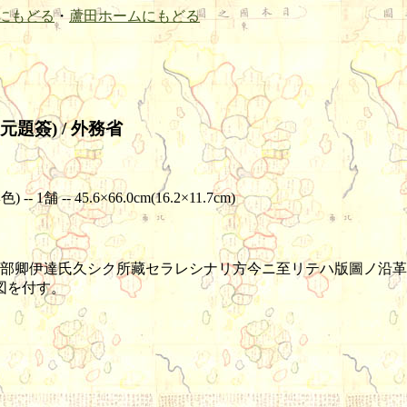
にもどる
・
蘆田ホームにもどる
題簽) / 外務省
 -- 45.6×66.0cm(16.2×11.7cm)
部卿伊達氏久シク所藏セラレシナリ方今ニ至リテハ版圖ノ沿革ア
図を付す。