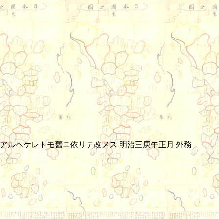
ルヘケレトモ舊ニ依リテ改メス 明治三庚午正月 外務