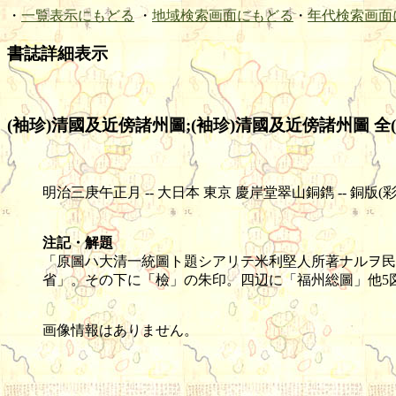
・
一覧表示にもどる
・
地域検索画面にもどる
・
年代検索画面
書誌詳細表示
(袖珍)清國及近傍諸州圖;(袖珍)清國及近傍諸州圖 全(元
明治三庚午正月 -- 大日本 東京 慶岸堂翠山銅鐫 -- 銅版(彩色) -- 1舗
注記・解題
「原圖ハ大清一統圖ト題シアリテ米利堅人所著ナルヲ民
省」。その下に「檢」の朱印。四辺に「福州総圖」他5
画像情報はありません。