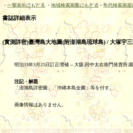
・
一覧表示にもどる
・
地域検索画面にもどる
・
年代検索画面
書誌詳細表示
(實測詳密)臺灣島大地圖(附澎湖島琉球島) / 大塚宇
明治33年3月25日訂正増補 -- 大阪:田中太右衛門発賣所;園田藤三郎印
注記・解題
「澎湖島詳密圖」「沖縄本島全圖」等を付す。
画像情報はありません。